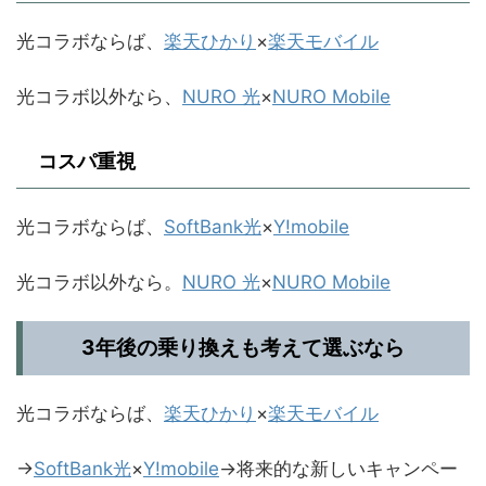
光コラボならば、
楽天ひかり
×
楽天モバイル
光コラボ以外なら、
NURO 光
×
NURO Mobile
コスパ重視
光コラボならば、
SoftBank光
×
Y!mobile
光コラボ以外なら。
NURO 光
×
NURO Mobile
3年後の乗り換えも考えて選ぶなら
光コラボならば、
楽天ひかり
×
楽天モバイル
→
SoftBank光
×
Y!mobile
→将来的な新しいキャンペー