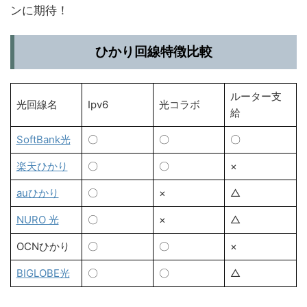
ンに期待！
ひかり回線特徴比較
ルーター支
光回線名
Ipv6
光コラボ
給
SoftBank光
〇
〇
〇
楽天ひかり
〇
〇
×
auひかり
〇
×
△
NURO 光
〇
×
△
OCNひかり
〇
〇
×
BIGLOBE光
〇
〇
△