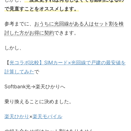
で見直すことをオススメします。
参考までに、
おうちに光回線がある人はセット割を検
討した方がお得に契約
できます。
しかし、
【
光コラボ比較】SIMカード×光回線で戸建の最安値を
計算してみた
で
Softbank光→楽天ひかりへ
乗り換えることに決めました。
楽天ひかり
×
楽天モバイル