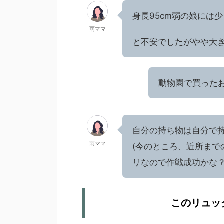
身長95cm弱の娘には
雨ママ
と不安でしたがやや大
動物園で買った
自分の持ち物は自分で
雨ママ
(今のところ、近所ま
リなので作戦成功かな？
このリュッ