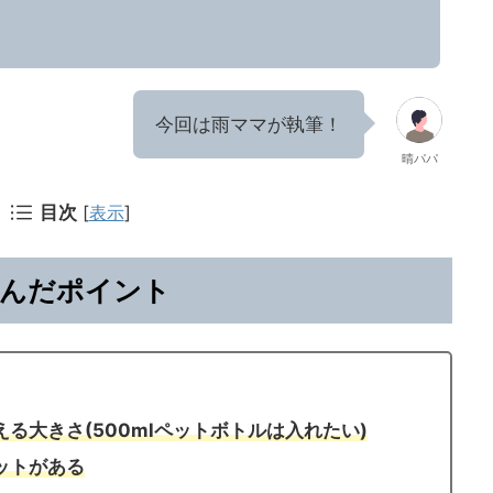
。
今回は雨ママが執筆！
晴パパ
目次
[
表示
]
んだポイント
る大きさ(500mlペットボトルは入れたい)
ットがある